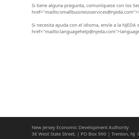
Si tiene alguna pregunta, comuníquese con los Se
href="mailto:smallbusinessservices@njeda.com"
Si necesita ayuda con el idioma, envíe a la NJEDA
href="mailto:languagehelp@njeda.com">langua
New Jersey Economic Development Authority
36 West State Street, | PO Box 990 | Trenton, NJ