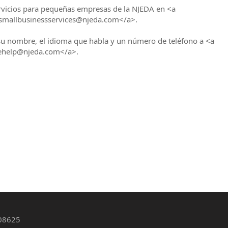
rvicios para pequeñas empresas de la NJEDA en <a
>smallbusinessservices@njeda.com</a>.
 su nombre, el idioma que habla y un número de teléfono a <a
gehelp@njeda.com</a>.
 08625